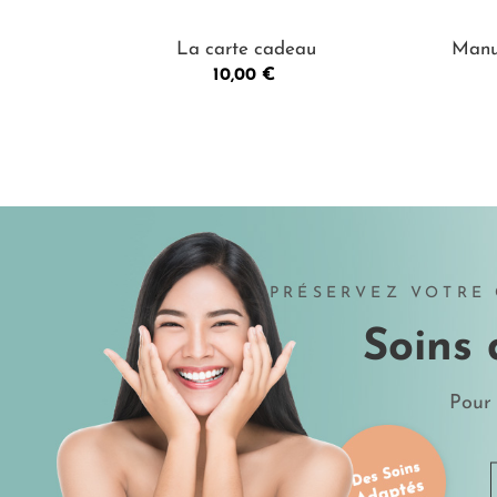
La carte cadeau
Manu
Prix
10,00 €
PRÉSERVEZ VOTRE 
Soins 
Pour