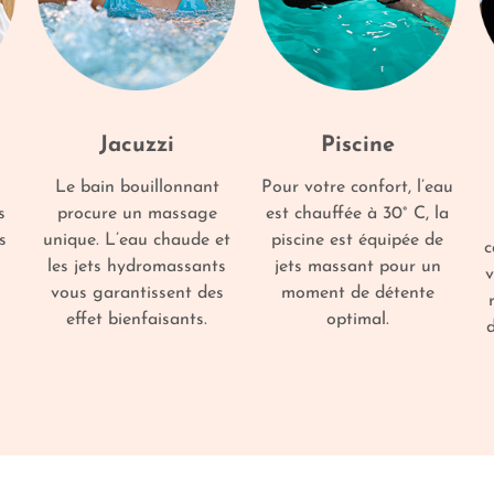
Jacuzzi
Piscine
Le bain bouillonnant
Pour votre confort, l’eau
s
procure un massage
est chauffée à 30° C, la
s
unique. L’eau chaude et
piscine est équipée de
c
les jets hydromassants
jets massant pour un
v
vous garantissent des
moment de détente
effet bienfaisants.
optimal.
d