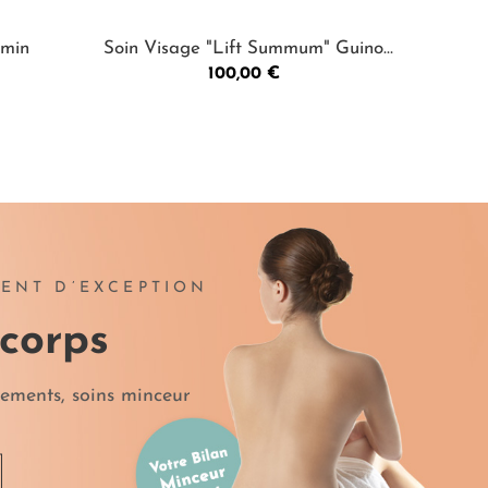
0min
Soin Visage "Lift Summum" Guinot
Duo Vo
Prix
60 min
100,00 €
ENT D’EXCEPTION
 corps
ements, soins minceur