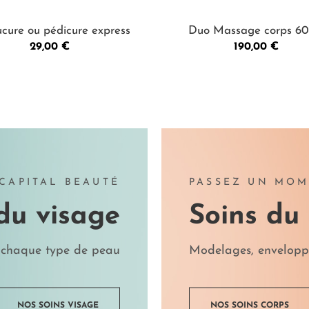
cure ou pédicure express
Duo Massage corps 6
Prix
Prix
29,00 €
190,00 €
CAPITAL BEAUTÉ
PASSEZ UN MOM
du visage
Soins du
 chaque type de peau
Modelages, envelopp
NOS SOINS VISAGE
NOS SOINS CORPS