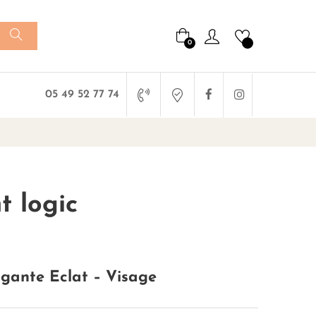
0
Facebook
Instagram
05 49 52 77 74
t logic
gante Eclat – Visage