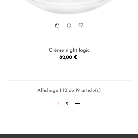
Crème night logic
Prix
82,00 €
Affichage 1-12 de 19 article(s)
1
2